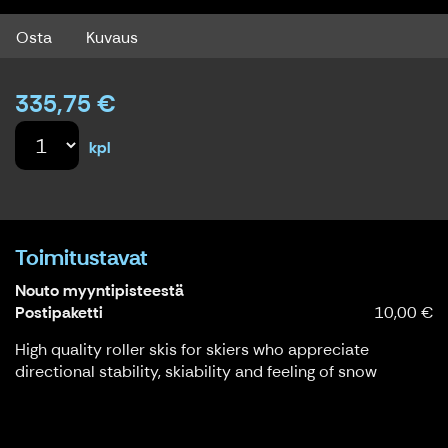
Osta
Kuvaus
335,75 €
kpl
Toimitustavat
Nouto myyntipisteestä
Postipaketti
10,00 €
High quality roller skis for skiers who appreciate
directional stability, skiability and feeling of snow