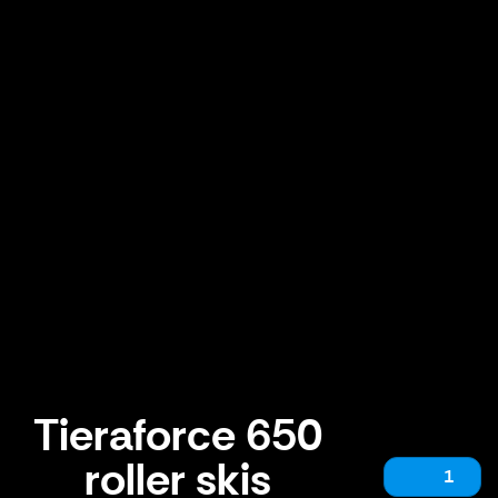
Tieraforce 650
roller skis
1
Tieraforce 650 roller skis