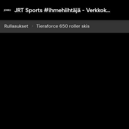
JR
JRT Sports #ihmehiihtäjä - Verkkokauppa
Rullasukset
Tieraforce 650 roller skis