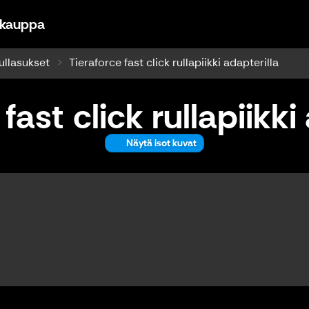
JRT Sports #ihmehiihtäjä - Verkkokauppa
okauppa
ullasukset
Tieraforce fast click rullapiikki adapterilla
fast click rullapiikki
Näytä isot kuvat