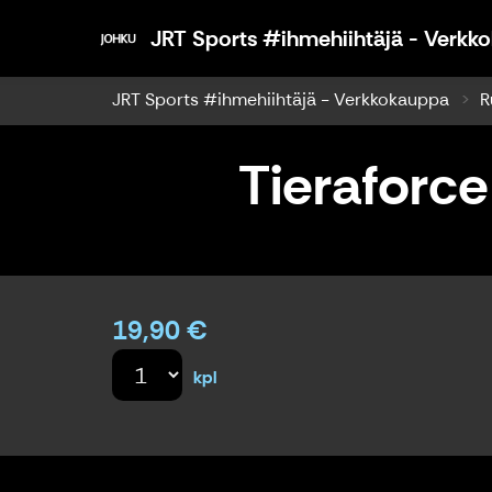
JRT Sports #ihmehiihtäjä - Verkk
JRT Sports #ihmehiihtäjä - Verkkokauppa
R
Tieraforce 
19,90 €
kpl