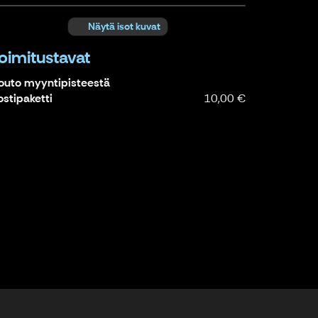
Näytä isot kuvat
oimitustavat
outo myyntipisteestä
ostipaketti
10,00 €