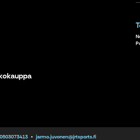
T
N
P
kkokauppa
 0503073413
jarmo.juvonen@jrtsports.fi