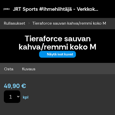
JR
JRT Sports #ihmehiihtäjä - Verkkokauppa
Rullasukset
Tieraforce sauvan kahva/remmi koko M
Tieraforce sauvan
kahva/remmi koko M
Näytä isot kuvat
Tieraforce sauvan kahva/remmi koko M
Osta
Kuvaus
49,90 €
kpl